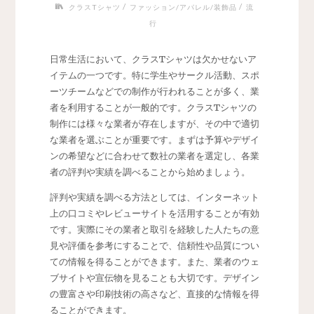
/
/
クラスTシャツ
ファッション/アパレル/装飾品
流
行
日常生活において、クラスTシャツは欠かせないア
イテムの一つです。
特に学生やサークル活動、スポ
ーツチームなどでの制作が行われることが多く、業
者を利用することが一般的です。クラスTシャツの
制作には様々な業者が存在しますが、その中で適切
な業者を選ぶことが重要です。まずは予算やデザイ
ンの希望などに合わせて数社の業者を選定し、各業
者の評判や実績を調べることから始めましょう。
評判や実績を調べる方法としては、インターネット
上の口コミやレビューサイトを活用することが有効
です。実際にその業者と取引を経験した人たちの意
見や評価を参考にすることで、信頼性や品質につい
ての情報を得ることができます。また、業者のウェ
ブサイトや宣伝物を見ることも大切です。デザイン
の豊富さや印刷技術の高さなど、直接的な情報を得
ることができます。