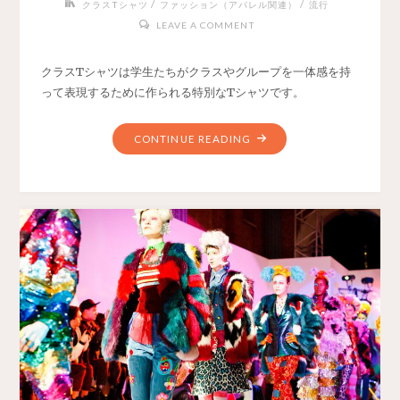
/
/
クラスTシャツ
ファッション（アパレル関連）
流行
LEAVE A COMMENT
クラスTシャツは学生たちがクラスやグループを一体感を持
って表現するために作られる特別なTシャツです。
CONTINUE READING