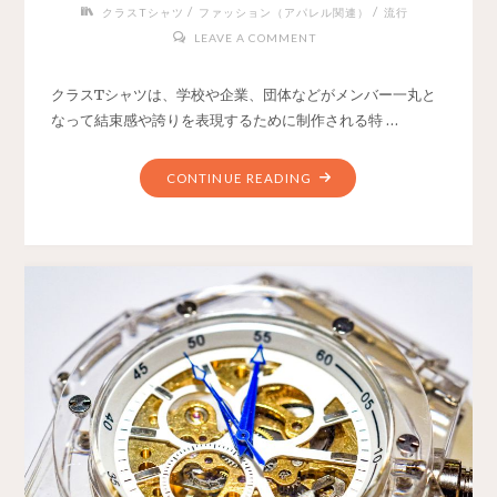
/
/
クラスTシャツ
ファッション（アパレル関連）
流行
LEAVE A COMMENT
クラスTシャツは、学校や企業、団体などがメンバー一丸と
なって結束感や誇りを表現するために制作される特 …
CONTINUE READING