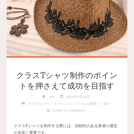
クラスTシャツ制作のポイン
トを押さえて成功を目指す
JIN
2024年5月12日
/
/
クラスTシャツ
ファッション（アパレル関連）
流行
LEAVE A COMMENT
クラスTシャツを制作する際には、信頼性のある業者の選定
が非常に重要です。