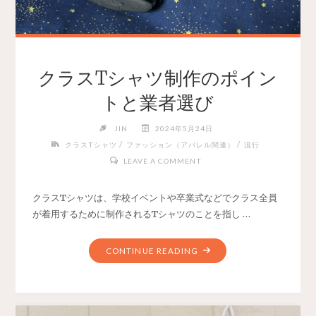
クラスTシャツ制作のポイン
トと業者選び
JIN
2024年5月24日
/
/
クラスTシャツ
ファッション（アパレル関連）
流行
LEAVE A COMMENT
クラスTシャツは、学校イベントや卒業式などでクラス全員
が着用するために制作されるTシャツのことを指し …
CONTINUE READING