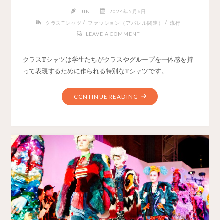
JIN
2024年5月6日
/
/
クラスTシャツ
ファッション（アパレル関連）
流行
LEAVE A COMMENT
クラスTシャツは学生たちがクラスやグループを一体感を持
って表現するために作られる特別なTシャツです。
CONTINUE READING