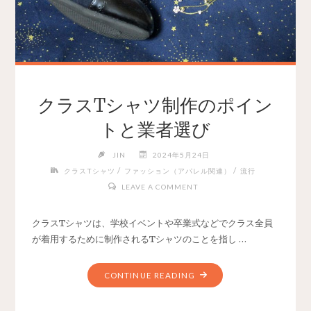
クラスTシャツ制作のポイン
トと業者選び
JIN
2024年5月24日
/
/
クラスTシャツ
ファッション（アパレル関連）
流行
LEAVE A COMMENT
クラスTシャツは、学校イベントや卒業式などでクラス全員
が着用するために制作されるTシャツのことを指し …
CONTINUE READING