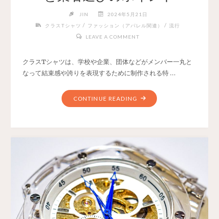
JIN
2024年5月21日
/
/
クラスTシャツ
ファッション（アパレル関連）
流行
LEAVE A COMMENT
クラスTシャツは、学校や企業、団体などがメンバー一丸と
なって結束感や誇りを表現するために制作される特 …
CONTINUE READING