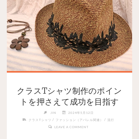
クラスTシャツ制作のポイン
トを押さえて成功を目指す
JIN
2024年5月12日
/
/
クラスTシャツ
ファッション（アパレル関連）
流行
LEAVE A COMMENT