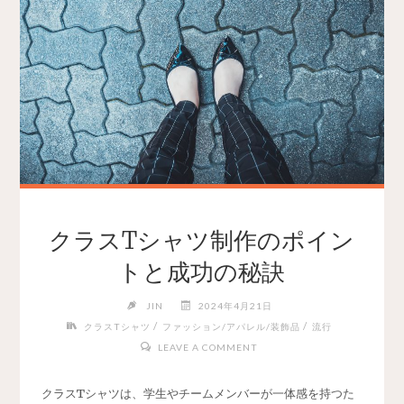
クラスTシャツ制作のポイン
トと成功の秘訣
JIN
2024年4月21日
/
/
クラスTシャツ
ファッション/アパレル/装飾品
流行
LEAVE A COMMENT
クラスTシャツは、学生やチームメンバーが一体感を持つた