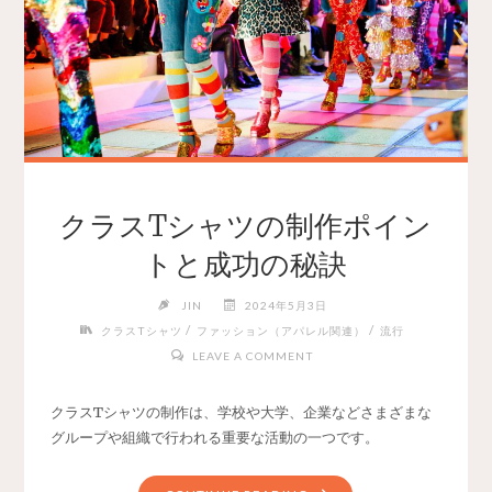
クラスTシャツの制作ポイン
トと成功の秘訣
JIN
2024年5月3日
/
/
クラスTシャツ
ファッション（アパレル関連）
流行
LEAVE A COMMENT
クラスTシャツの制作は、学校や大学、企業などさまざまな
グループや組織で行われる重要な活動の一つです。