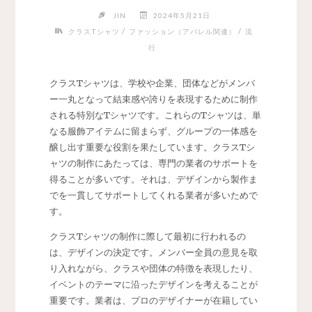
JIN
2024年5月21日
/
/
クラスTシャツ
ファッション（アパレル関連）
流
行
クラスTシャツは、学校や企業、団体などがメンバ
ー一丸となって結束感や誇りを表現するために制作
される特別なTシャツです。
これらのTシャツは、単
なる服飾アイテムに留まらず、グループの一体感を
醸し出す重要な役割を果たしています。クラスTシ
ャツの制作にあたっては、専門の業者のサポートを
得ることが多いです。それは、デザインから製作ま
でを一貫してサポートしてくれる業者が多いためで
す。
クラスTシャツの制作に際して最初に行われるの
は、デザインの決定です。メンバー全員の意見を取
り入れながら、クラスや団体の特徴を表現したり、
イベントのテーマに沿ったデザインを考えることが
重要です。業者は、プロのデザイナーが在籍してい