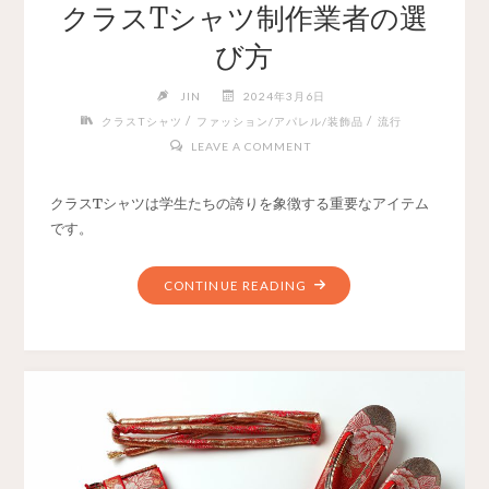
クラスTシャツ制作業者の選
び方
JIN
2024年3月6日
/
/
クラスTシャツ
ファッション/アパレル/装飾品
流行
LEAVE A COMMENT
クラスTシャツは学生たちの誇りを象徴する重要なアイテム
です。
CONTINUE READING