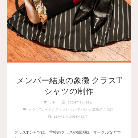
メンバー結束の象徴 クラスT
シャツの制作
JIN
2024年3月18日
/
/
クラスTシャツ
ファッション/アパレル/装飾品
流行
LEAVE A COMMENT
クラスTシャツは、学校のクラスや部活動、サークルなどで