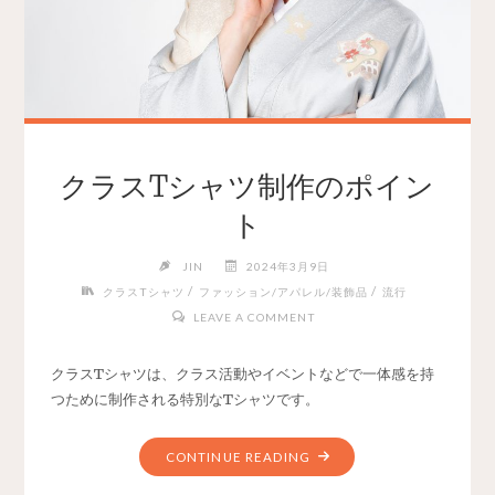
クラスTシャツ制作のポイン
ト
JIN
2024年3月9日
/
/
クラスTシャツ
ファッション/アパレル/装飾品
流行
LEAVE A COMMENT
クラスTシャツは、クラス活動やイベントなどで一体感を持
つために制作される特別なTシャツです。
CONTINUE READING