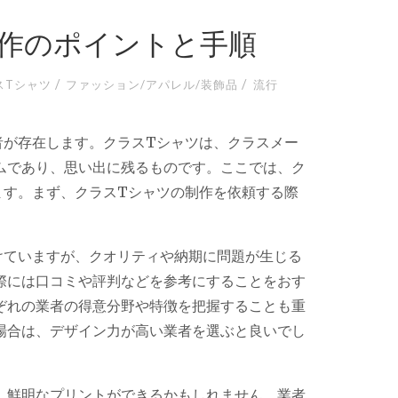
制作のポイントと手順
/
/
スTシャツ
ファッション/アパレル/装飾品
流行
者が存在します。
クラスTシャツは、クラスメー
ムであり、思い出に残るものです。ここでは、ク
ます。まず、クラスTシャツの制作を依頼する際
。
けていますが、クオリティや納期に問題が生じる
際には口コミや評判などを参考にすることをおす
ぞれの業者の得意分野や特徴を把握することも重
場合は、デザイン力が高い業者を選ぶと良いでし
、鮮明なプリントができるかもしれません。業者