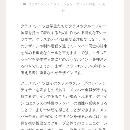
/
/
クラスTシャツ
ファッション（アパレル関連）
流
行
クラスTシャツは学生たちがクラスやグループを一
体感を持って表現するために作られる特別なTシャ
ツです。
クラスTシャツは単なる洋服ではなく、そ
のデザインや制作過程を通じてメンバー同士の結束
を深める重要なツールと言えます。では、クラスT
シャツを制作する際にどのようなポイントを押さえ
るべきでしょうか。まず、クラスTシャツの制作を
考える際に重要なのがデザインです。
クラスTシャツはそのクラスやグループのアイデン
ティティを表すものであり、メンバー全員が誇りを
持てるデザインであることが求められます。デザイ
ンにはクラスの特徴やメンバーの個性を反映させる
ことで、より一体感を感じることができます。メン
バー全員が納得のいくデザインを作るためには、意
見交換や投票などグループ全体でのコミュニケーシ
ョンが欠かせません。次に、クラスTシャツの制作