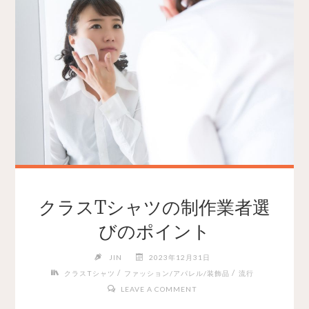
クラスTシャツの制作業者選
びのポイント
JIN
2023年12月31日
/
/
クラスTシャツ
ファッション/アパレル/装飾品
流行
LEAVE A COMMENT