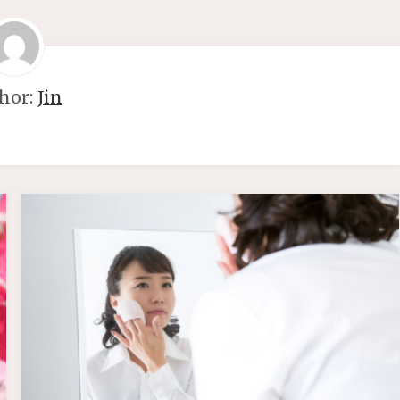
hor:
Jin