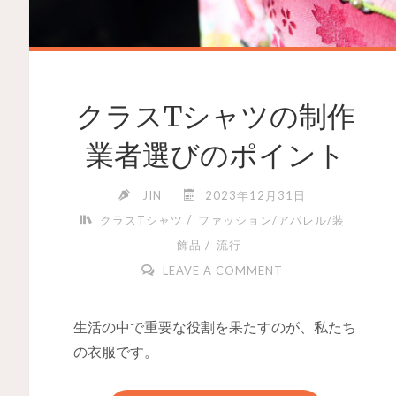
クラスTシャツの制作
業者選びのポイント
JIN
2023年12月31日
/
クラスTシャツ
ファッション/アパレル/装
/
飾品
流行
LEAVE A COMMENT
生活の中で重要な役割を果たすのが、私たち
の衣服です。